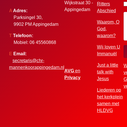
Wijkstraat 30 -
Ritters
Appingedam
A
Adres:
Abschied
Parksingel 30,
Waarom, O
9902 PM Appingedam
God,
T
Telefoon:
waarom?
Mobiel: 06 45560868
Wij loven U
E
Email:
Immanuël
secretaris@chr-
Just a little
W
mannenkoorappingedam.nl
AVG
en
talk with
v
Privacy
Jesus
G
v
Liederen op
het kerkplein
samen met
HLDVG