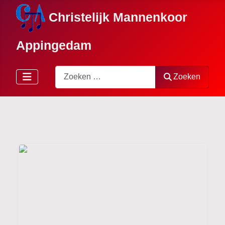
Christelijk Mannenkoor
Appingedam
Zoeken
Zoeken
Foto's