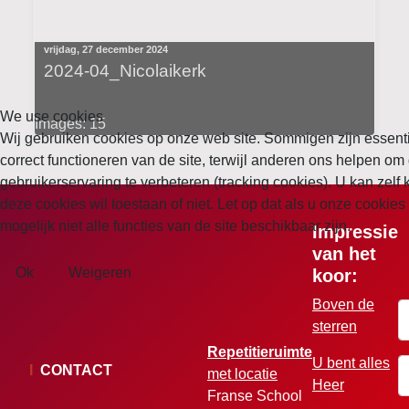
vrijdag, 27 december 2024
2024-04_Nicolaikerk
We use cookies
Images: 15
Wij gebruiken cookies op onze web site. Sommigen zijn essenti
correct functioneren van de site, terwijl anderen ons helpen om 
gebruikerservaring te verbeteren (tracking cookies). U kan zelf 
deze cookies wil toestaan of niet. Let op dat als u onze cookies
mogelijk niet alle functies van de site beschikbaar zijn.
Impressie
van het
Ok
Weigeren
koor:
Boven de
G
sterren
Repetitieruimte
U bent alles
W
I
CONTACT
met locatie
Heer
Franse School