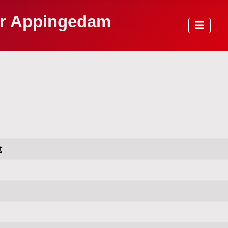
or Appingedam
t