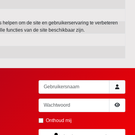
s helpen om de site en gebruikerservaring te verbeteren
lle functies van de site beschikbaar zijn.
Gebruikersnaam
Wachtwoord
Toon wa
Onthoud mij