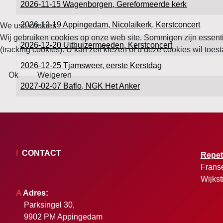
2026-11-15 Wagenborgen, Gereformeerde kerk
2026-12-19 Appingedam, Nicolaïkerk, Kerstconcert
We use cookies
Wij gebruiken cookies op onze web site. Sommigen zijn essentiee
2026-12-20 Uithuizermeeden, Kerstconcert
(tracking cookies). U kan zelf kiezen of u deze cookies wil toest
2026-12-25 Tjamsweer, eerste Kerstdag
Ok
Weigeren
2027-02-07 Baflo, NGK Het Anker
Artikelen
I
CONTACT
Repet
Frans
Wijkst
A
Adres:
Parksingel 30,
9902 PM Appingedam